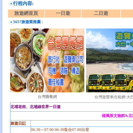
行程內容:
旅遊網首頁
一日遊
二日遊
5657旅遊業推薦 :
台灣團餐網
台灣遊覽車出租網‧大巴
北埔老街、北埔綠世界一日遊
碰風茶文物館&北
旅遊日記
06:30～07:00 06:30集合07:00出發