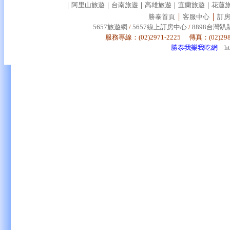
｜
阿里山旅遊
｜
台南旅遊
｜
高雄旅遊
｜
宜蘭旅遊
｜
花蓮
勝泰首頁
│
客服中心
│
訂
5657旅遊網
/
5657線上訂房中心
/
8898台灣
服務專線：(02)2971-2225 傳真：(02)29
勝泰我樂我吃網
h
大湖草莓,大湖草莓園,大湖採草莓路線,大湖草莓