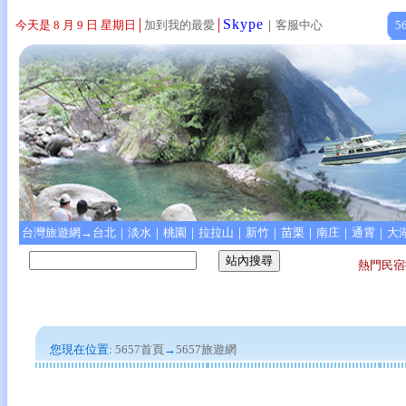
Skype
今天是 8 月 9 日 星期日
│
加到我的最愛
│
｜
客服中心
5
台灣旅遊網→
台北
｜
淡水
｜
桃園
｜
拉拉山
｜
新竹
｜
苗栗
｜
南庄
｜
通霄
｜
大
熱門民宿
您現在位置:
5657首頁
→
5657
旅遊網