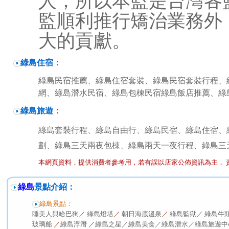
人；所以本監是台灣各
監順利推行矯治業務外
大的貢獻。
綠島住宿：
綠島民宿推薦、綠島住宿套裝、綠島民宿套裝行程、綠
網、綠島潛水民宿、綠島包棟民宿綠島飯店推薦、綠
綠島旅遊：
綠島套裝行程、綠島自由行、綠島民宿、綠島住宿、
劃、綠島三天兩夜包棟、綠島兩天一夜行程、綠島三
本網頁資料，提供消費者參考用，若有誤以店家公佈資訊為主， 
綠島
景點介紹：
綠島景點
：
睡美人與哈巴狗
／
綠島燈塔
／
朝日海底溫泉
／
綠島監獄
／
綠島牛
玻璃船
／
綠島浮潛
／
綠島之星／
綠島美食／
綠島潛水／
綠島旅遊中