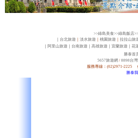
>>綠島美食
>>綠島飯店
>
｜
台北旅遊
｜
淡水旅遊
｜
桃園旅遊
｜
拉拉山旅
｜
阿里山旅遊
｜
台南旅遊
｜
高雄旅遊
｜
宜蘭旅遊
｜
花
勝泰首
5657旅遊網
/
8898台
服務專線：(02)2971-2225 
勝泰