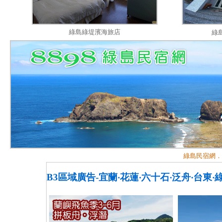
綠島綠堤濱海旅店
綠
綠島民宿網．
B3區域廣告-宜蘭‧花蓮‧六十石‧泛舟‧台東‧