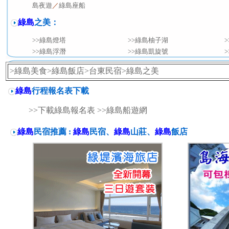
島夜遊
／
綠島座船
綠島
之美：
>>綠島燈塔
>>綠島柚子湖
>>綠島浮潛
>>綠島凱旋號
>綠島美食
>綠島飯店
>台東民宿
>綠島之美
綠島
行程報名表下載
>>下載綠島報名表
>>
綠島船遊網
綠島
民宿推薦 :
綠島
民宿、
綠島
山莊、
綠島
飯店