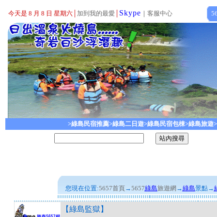
Skype
今天是 8 月 8 日 星期六
│
加到我的最愛
│
｜
客服中心
5
>綠島民宿推薦
>綠島二日遊
>綠島民宿包棟
>綠島旅遊
您現在位置:
5657首頁
→
5657
綠島
旅遊網
→
綠島
景點
→
【
綠島監獄】