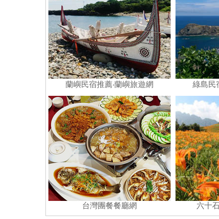
蘭嶼民宿推薦
‧蘭嶼旅遊網
綠島民
台灣團餐餐廳網
六十石