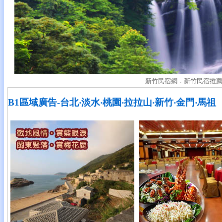
新竹民宿網．新竹民宿推
B1區域廣告-台北‧淡水‧桃園‧拉拉山‧新竹‧金門‧馬祖