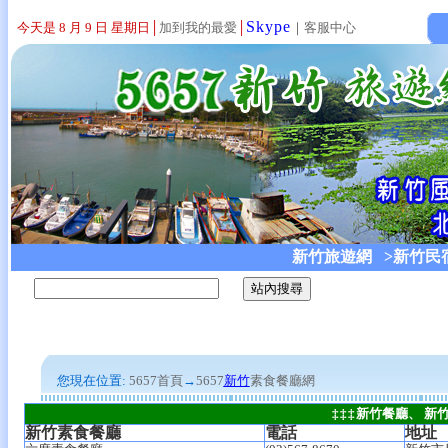
Skype
今天是 8 月 9 日 星期日
│
加到我的最愛
│
｜
客服中心
新竹旅遊網
>新竹民
您現在位置:
5657首頁
→
5657
新竹
素食餐廳網
‡‡‡
新竹
餐廳
、 新
新竹素食餐廳
電話
地址