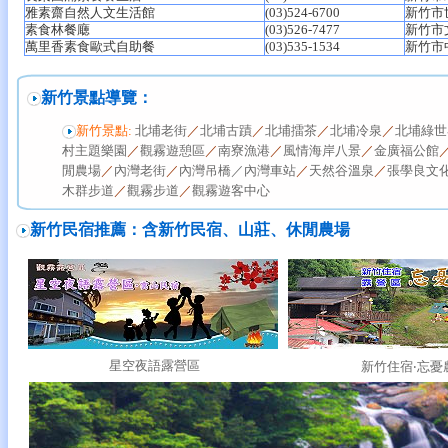
雅素齋自然人文生活館
(03)524-6700
新竹市
素食林餐廰
(03)526-7477
新竹市
萬里香素食歐式自助餐
(03)535-1534
新竹市
新竹景點導覽：
新竹景點:
北埔老街
／
北埔古蹟
／
北埔擂茶
／
北埔冷泉
／
北埔綠世
村主題樂園
／
觀霧遊憩區
／
南寮漁港
／
風情海岸八景
／
金廣福公館
閒農場
／
內灣老街
／
內灣吊橋／
內灣車站
／
天然谷溫泉
／
張學良文
木群步道
／
觀霧步道
／
觀霧遊客中心
新竹民宿推薦：含新竹民宿、山莊、休閒農場
星空夜語露營區
新竹住宿‧忘憂