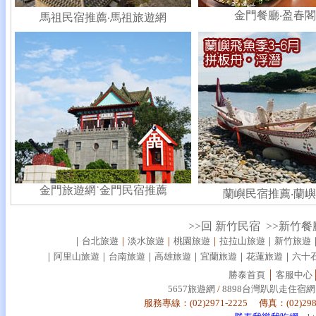
金門餐廳‧盈春
馬祖民宿推薦
‧
馬祖旅遊網
金門旅遊網˙金門民宿推薦
蘭嶼民宿推薦
‧
蘭嶼
>>回 新竹民宿
>>新竹餐
｜
台北旅遊
｜
淡水旅遊
｜
桃園旅遊
｜
拉拉山旅遊
｜
新竹旅遊
｜
阿里山旅遊
｜
台南旅遊
｜
高雄旅遊
｜
宜蘭旅遊
｜
花蓮旅遊
｜
六十
勝泰首頁
│
客服中心
5657旅遊網
/
8898台灣趴趴走住宿網
服務專線：(02)2971-2225 傳真：(02)29