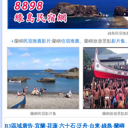
綠島民宿推
蘭嶼
民宿推薦影片:
蘭嶼
住宿推薦、
蘭嶼旅遊景點
影片集
蘭嶼民宿影片集
蘭嶼旅遊景點
B3區域廣告-宜蘭‧花蓮‧六十石‧泛舟‧台東‧綠島‧蘭嶼