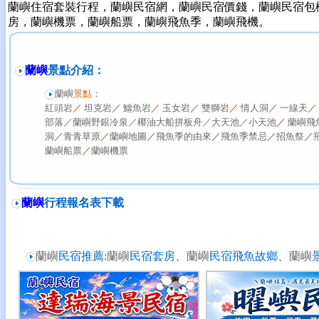
蘭嶼住宿套裝行程，蘭嶼民宿網，蘭嶼民宿價錢，蘭嶼民宿包
房，蘭嶼機票，蘭嶼船票，蘭嶼飛魚季，蘭嶼飛機。
蘭嶼
景點介紹：
蘭嶼
景點
：
紅頭岩
／
坦克岩
／
鱷魚岩
／
玉女岩
／
雙獅岩
／
情人洞
／
一線天
／
部落／
蘭嶼野銀冷泉／
椰油大船拼板舟／
大天池／
小天池
／
蘭嶼飛
洞
／
青青草原
／
蘭嶼地圖
／
飛魚季的由來
／
飛魚季禁忌
／
招魚祭
／
蘭嶼船票
／
蘭嶼機票
蘭嶼
行程報名表下載
蘭嶼
民宿推薦:
蘭嶼
民宿套房、
蘭嶼
民宿飛魚故鄉、
蘭嶼