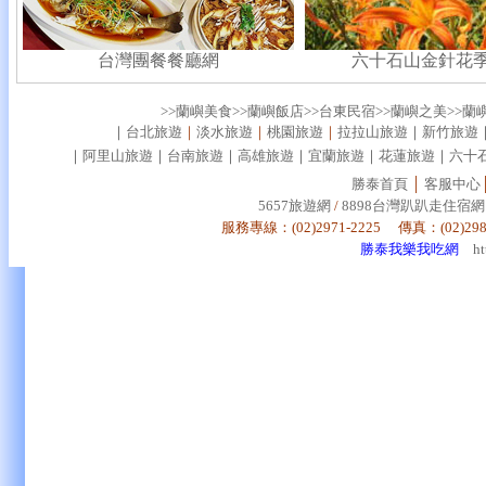
台灣團餐餐廳網
六十石山金針花季8
>>蘭嶼美食
>>蘭嶼飯店
>>台東民宿
>>蘭嶼之美
>>蘭
｜
台北旅遊
｜
淡水旅遊
｜
桃園旅遊
｜
拉拉山旅遊
｜
新竹旅遊
｜
阿里山旅遊
｜
台南旅遊
｜
高雄旅遊
｜
宜蘭旅遊
｜
花蓮旅遊
｜
六十
勝泰首頁
│
客服中心
5657旅遊網
/
8898台灣趴趴走住宿網
服務專線：(02)2971-2225 傳真：(02)29
勝泰我樂我吃網
h