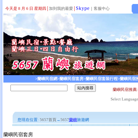
Skype
今天是 8 月 6 日 星期四
│
加到我的最愛
│
｜
客服中心
>蘭嶼民宿網
>蘭嶼民宿套房
>蘭嶼民宿套裝行程
>蘭嶼民宿
蘭嶼民宿推薦
Select Languag
您現在位置:
5657首頁
→
5657
蘭嶼
旅遊網
蘭嶼民宿套房