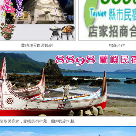
蘭嶼鴻昇白屋民宿
招商合作
蘭嶼民宿網．蘭嶼民宿推薦．蘭嶼民宿包棟