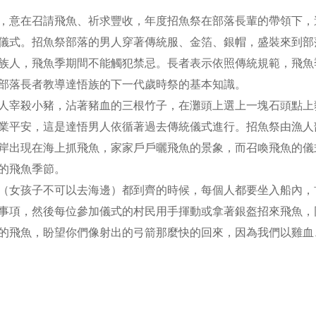
，意在召請飛魚、祈求豐收，年度招魚祭在部落長輩的帶領下，
儀式。招魚祭部落的男人穿著傳統服、金箔、銀帽，盛裝來到部
族人，飛魚季期間不能觸犯禁忌。長者表示依照傳統規範，飛魚
部落長者教導達悟族的下一代歲時祭的基本知識。
人宰殺小豬，沾著豬血的三根竹子，在灘頭上選上一塊石頭點上
業平安，這是達悟男人依循著過去傳統儀式進行。招魚祭由漁人
岸出現在海上抓飛魚，家家戶戶曬飛魚的景象，而召喚飛魚的儀
的飛魚季節。
（女孩子不可以去海邊）都到齊的時候，每個人都要坐入船內，
事項，然後每位參加儀式的村民用手揮動或拿著銀盔招來飛魚，
的飛魚，盼望你們像射出的弓箭那麼快的回來，因為我們以雞血