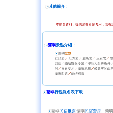
其他簡介：
本網頁資料，提供消費者參考用，若有
蘭嶼
景點介紹：
蘭嶼
景點
：
紅頭岩
／
坦克岩
／
鱷魚岩
／
玉女岩
／
部落／
蘭嶼野銀冷泉／
椰油大船拼板舟
洞
／
青青草原
／
蘭嶼地圖
／
飛魚季的由
蘭嶼船票
／
蘭嶼機票
蘭嶼
行程報名表下載
蘭嶼
民宿推薦:
蘭嶼
民宿套房、
蘭嶼