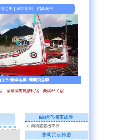
台灣之美
｜
網站規劃
｜
招商廣告
自由行
>蘭嶼地圖
>蘭嶼飛魚季
民宿
蘭嶼蘭海風情民宿
蘭嶼66民宿
蘭嶼汽機車出租
蘭嶼雯雯機車行
蘭嶼民宿推薦