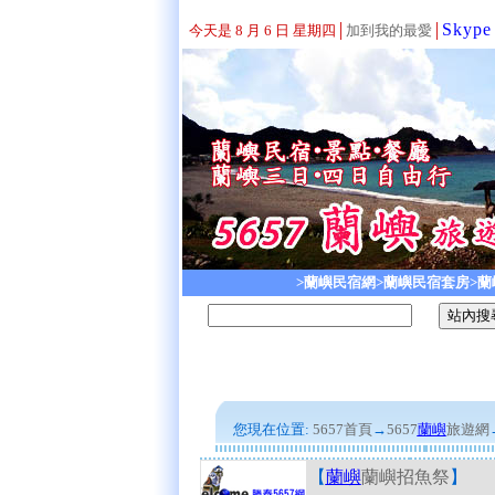
Skype
今天是 8 月 6 日 星期四
│
加到我的最愛
│
>蘭嶼民宿網
>蘭嶼民宿套房
>
您現在位置:
5657首頁
→
5657
蘭嶼
旅遊網
【
蘭嶼
蘭嶼招魚祭
】