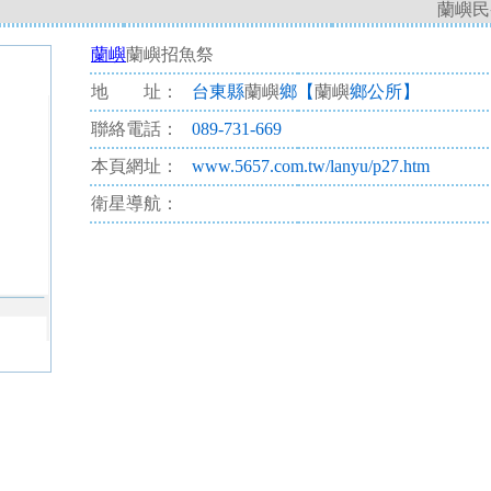
蘭嶼民
蘭嶼
蘭嶼招魚祭
地 址：
台東縣
蘭嶼
鄉【
蘭嶼
鄉公所】
聯絡電話：
089-731-669
本頁網址：
www.5657.com.tw/lanyu/p27.htm
衛星導航：