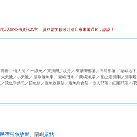
誤以店家公佈資訊為主， 資料需要修改時請店家來電通知，謝謝！
雙獅岩
／
情人洞
／
一線天
／
東清灣拼板舟
／
東清灣部落
／
郎島部落
／
蘭嶼地下
／
大天池／
小天池
／
蘭嶼飛魚季
／
蘭嶼潛水
／
蘭嶼海岸
／ 船上看蘭嶼
／
蘭嶼燈
來
／
飛魚季禁忌
／
招魚祭
／
飛魚收藏祭
／
飛魚終食祭
／
漁人部落
／
紅頭部落
／
椰
民宿飛魚故鄉、
蘭嶼
景點