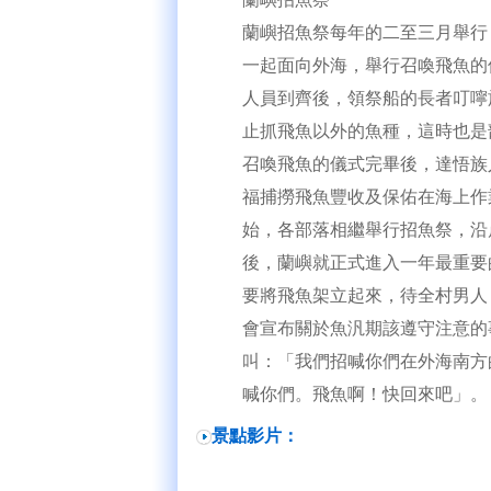
蘭嶼招魚祭每年的二至三月舉行
一起面向外海，舉行召喚飛魚的
人員到齊後，領祭船的長者叮嚀
止抓飛魚以外的魚種，這時也是
召喚飛魚的儀式完畢後，達悟族
福捕撈飛魚豐收及保佑在海上作
始，各部落相繼舉行招魚祭，沿
後，蘭嶼就正式進入一年最重要
要將飛魚架立起來，待全村男人
會宣布關於魚汎期該遵守注意的
叫：「我們招喊你們在外海南方
喊你們。飛魚啊！快回來吧」。
景點影片：