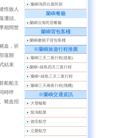
蘭嶼鴻昇白屋民宿
達悟族人
蘭嶼餐廳
落灘頭。
蘭嶼沿海民宿餐廳
季期間禁
蘭嶼背包客棧
蘭嶼傻個子背包客棧
豬血，祈
※蘭嶼旅遊行程推薦
部落開
蘭嶼三天二夜行程(搭船)
式結束
蘭嶼+綠島四天三夜行程
蘭嶼+綠島三天二夜行程
首船船主
蘭嶼三天兩夜行程(飛機)
同時呼
※蘭嶼交通資訊
、豬血招
大發輪船
龍鴻航業
德安航空
立榮航空