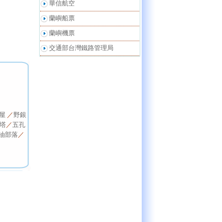
華信航空
蘭嶼船票
蘭嶼機票
交通部台灣鐵路管理局
屋
／
野銀
塔
／
五孔
油部落
／