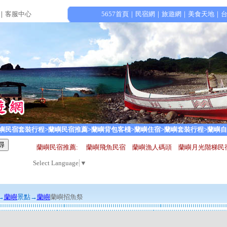
｜
客服中心
5657首頁
｜
民宿網
｜
旅遊網
｜
美食天地
｜
蘭嶼民宿套裝行程
>蘭嶼民宿推薦
>蘭嶼背包客棧
>蘭嶼住宿
>蘭嶼套裝行程
>蘭嶼
蘭嶼民宿推薦:
蘭嶼飛魚民宿
蘭嶼漁人碼頭
蘭嶼月光階梯
Select Language
▼
→
蘭嶼
景點
→
蘭嶼
蘭嶼招魚祭