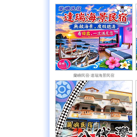
蘭嶼民宿‧達瑞海景民宿