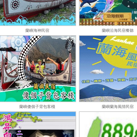
蘭嶼海神民宿
蘭嶼沿海民宿餐聽
蘭嶼傻個子背包客棧
蘭嶼蘭海風情民宿