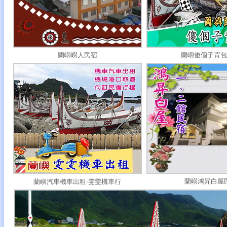
蘭嶼嶼人民宿
蘭嶼傻個子背包
蘭嶼鴻昇白屋
蘭嶼汽車機車出租‧雯雯機車行