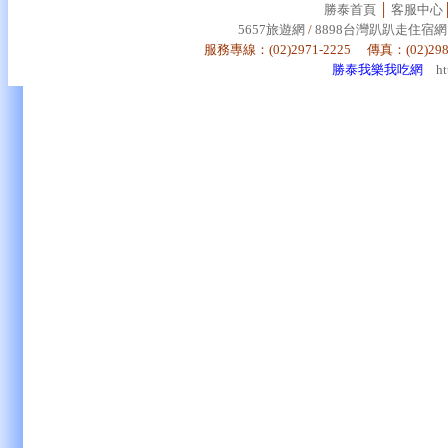
勝泰首頁
│
客服中心
5657旅遊網
/
8898台灣趴趴走住宿網
服務專線：(02)2971-2225 傳真：(02)29
勝泰我樂我吃網
h