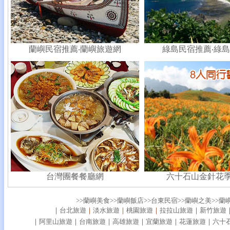
蘭嶼民宿推薦
‧蘭嶼旅遊網
綠島民宿推薦
‧綠
台灣團餐餐廳網
六十石山金針花季8
>>蘭嶼美食
>>蘭嶼飯店
>>台東民宿
>>蘭嶼之美
>>蘭
｜
台北旅遊
｜
淡水旅遊
｜
桃園旅遊
｜
拉拉山旅遊
｜
新竹旅遊
｜
阿里山旅遊
｜
台南旅遊
｜
高雄旅遊
｜
宜蘭旅遊
｜
花蓮旅遊
｜
六十