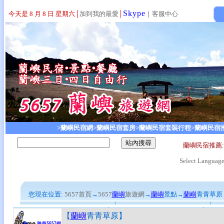
Skype
今天是 8 月 8 日 星期六
│
加到我的最愛
│
｜
客服中心
>蘭嶼民宿網
>蘭嶼民宿套房
>蘭嶼民宿套裝行程
>蘭嶼民宿
蘭嶼民宿推薦
Select Languag
您現在位置:
5657首頁
→
5657
蘭嶼
旅遊網
→
蘭嶼
景點
→
蘭嶼
青青草原
【
蘭嶼
青青草原
】