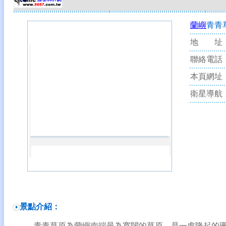
蘭嶼
青青
地 址
聯絡電話
本頁網址
衛星導航
景點介紹：
青青草原為
蘭嶼
南端最為寬闊的草原，是一處隆起的