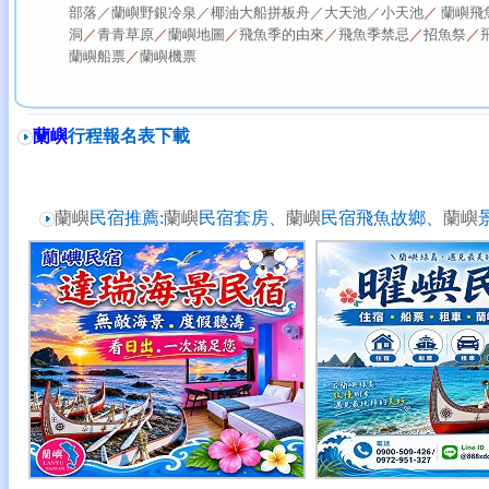
部落／
蘭嶼野銀冷泉／
椰油大船拼板舟／
大天池／
小天池
／
蘭嶼飛
洞
／
青青草原
／
蘭嶼地圖
／
飛魚季的由來
／
飛魚季禁忌
／
招魚祭
／
蘭嶼船票
／
蘭嶼機票
蘭嶼
行程報名表下載
蘭嶼
民宿推薦:
蘭嶼
民宿套房、
蘭嶼
民宿飛魚故鄉、
蘭嶼