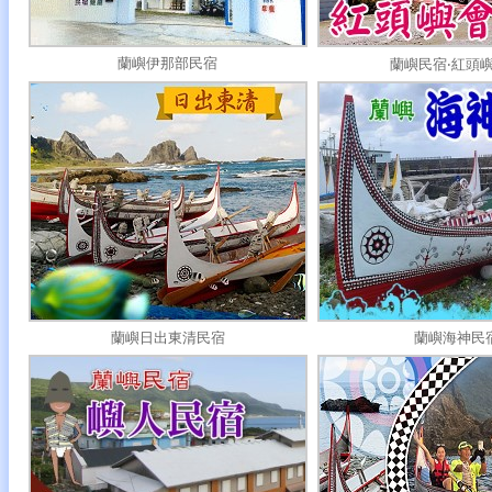
蘭嶼伊那部民宿
蘭嶼民宿‧紅頭
蘭嶼日出東清民宿
蘭嶼海神民