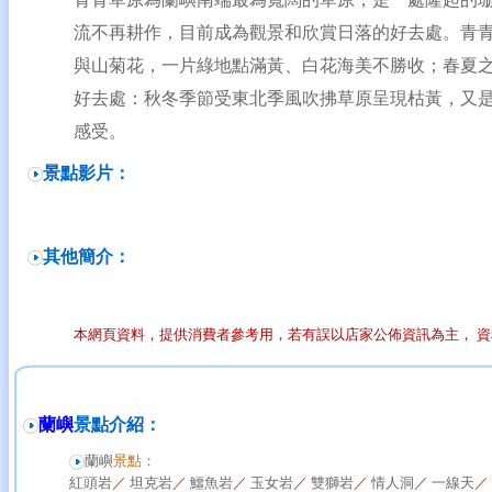
流不再耕作，目前成為觀景和欣賞日落的好去處。青
與山菊花，一片綠地點滿黃、白花海美不勝收；春夏
好去處：秋冬季節受東北季風吹拂草原呈現枯黃，又
感受。
景點影片：
其他簡介：
本網頁資料，提供消費者參考用，若有誤以店家公佈資訊為主， 
蘭嶼
景點介紹：
蘭嶼
景點
：
紅頭岩
／
坦克岩
／
鱷魚岩
／
玉女岩
／
雙獅岩
／
情人洞
／
一線天
／