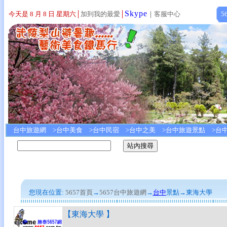
Skype
今天是 8 月 8 日 星期六
│
加到我的最愛
│
｜
客服中心
5
台中旅遊網
>
台中美食
>
台中民宿
>
台中之美
>
台中旅遊景點
>
台
您現在位置:
5657首頁
→
5657
台中旅遊網
→
台中
景點→
東海大學
【
東海大學 】