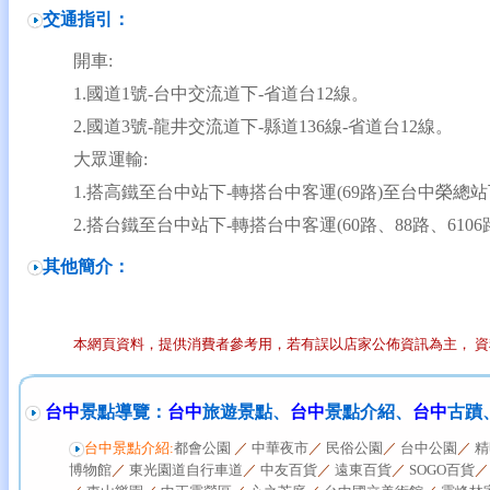
交通指引：
開車:
1.國道1號-
台中
交流道下-省道台12線。
2.國道3號-龍井交流道下-縣道136線-省道台12線。
大眾運輸:
1.搭高鐵至
台中
站下-轉搭
台中
客運(69路)至
台中
榮總站
2.搭台鐵至
台中
站下-轉搭
台中
客運(60路、88路、6106
其他簡介：
本網頁資料，提供消費者參考用，若有誤以店家公佈資訊為主， 
台中
景點導覽：
台中
旅遊景點、
台中
景點介紹、
台中
古蹟
台中景點介紹:
都會公園
／
中華夜市
／
民俗公園
／
台中公園
／
精
博物館
／
東光園道自行車道
／
中友百貨
／
遠東百貨
／
SOGO百貨