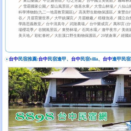
／
東山樂園
／
中正露營區
／
心之芳庭
／
台中國立美術館
／
霧峰林
／
雪霸國家公園
／
梨山風景區
／
德基水庫
／
大雪山林場
／
八仙山
科學博物館(九二一地震教育園區)
／
高美野生動物保護區
／
東豐自
谷
／
月眉育樂世界
／
大甲鎮瀾宮
／
月眉糖廠
／
梧棲漁港
／
國立自
學路思義教堂
／
台中清真寺
／
武陵農場
／
台中樂成宮
／
萬和宮 (台
場櫻花季
／
谷關風景區
／
東勢林場
／
石岡水壩
／
逢甲夜市
／
美術
美天地
／
彩虹眷村
／
大肚溪口野生動物保護區
／
20號倉庫
／
經國
台中
民宿推薦:
台中
民宿逢甲、
台中
民宿villa、
台中
逢甲民宿