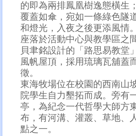
的即為兩排鳳凰樹逸態橫生
覆蓋如傘，宛如一條綠色隧
和燈光，入夜之後更添風情
座落於活動中心與教學區之
貝聿銘設計的「路思易教堂
風帆屋頂，採用琉璃瓦舖蓋
徵。
東海牧場位在校園的西南山坡
院學生自力墾拓而成。旁有
亭，為紀念一代哲學大師方
布，有河溝、灌叢、草地、
點之一。