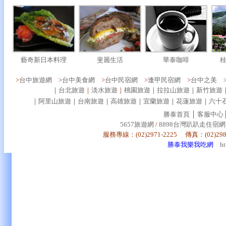
藝奇新日本料理
斐麗生活
華泰咖啡
>
台中旅遊網
>
台中美食網
>
台中民宿網
>
逢甲民宿網
>
台中之美
｜
台北旅遊
｜
淡水旅遊
｜
桃園旅遊
｜
拉拉山旅遊
｜
新竹旅遊
｜
阿里山旅遊
｜
台南旅遊
｜
高雄旅遊
｜
宜蘭旅遊
｜
花蓮旅遊
｜
六十
勝泰首頁
│
客服中心
5657旅遊網
/
8898台灣趴趴走住宿網
服務專線：(02)2971-2225 傳真：(02)29
勝泰我樂我吃網
h