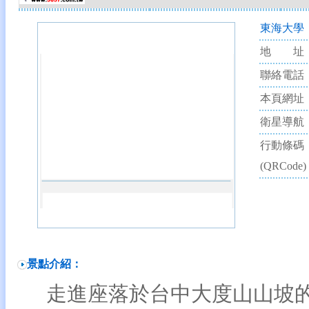
東海大學
地 址
聯絡電話
本頁網址
衛星導航
行動條碼
(QRCode
景點介紹：
走進座落於
台中
大度山山坡