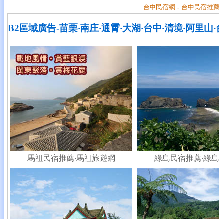
台中民宿網．台中民宿推
B2區域廣告-苗栗‧南庄‧通霄‧大湖‧台中‧清境‧阿里山
馬祖民宿推薦
‧
馬祖旅遊網
綠島民宿推薦
‧
綠島