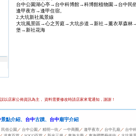
台中公園湖心亭→台中科博館→科博館植物園→台中民
逢甲夜市→逢甲住宿。
2.大坑新社風景線
大坑風景區→心之芳庭→大坑步道→新社→薰衣草森林
堡→新社花海
誤以店家公佈資訊為主， 資料需要修改時請店家來電通知，謝謝！
中
景點介紹、
台中
古蹟、
台中
廟宇介紹
／
民俗公園
／
台中公園
／
精明一街
／
一中商圈
／
逢甲夜市
／
台中孔廟
／
台中
／
遠東百貨
／
SOGO百貨
／
新光三越
／
東海大學
／
東海國際藝術街
／
大坑風