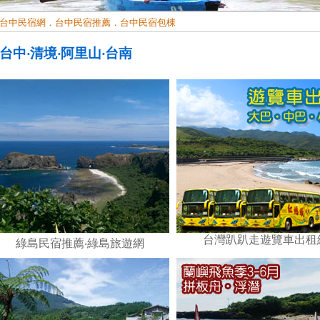
台中民宿網．台中民宿推薦．台中民宿包棟
‧台中‧清境‧阿里山‧台南
台灣趴趴走遊覽車出租
綠島民宿推薦
‧
綠島旅遊網