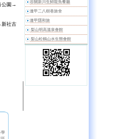
谷關新川生鱘龍魚餐廳
俗公園→
逢甲二八樹巷旅舍
逢甲隱和旅
→新社古
梨山明高溫泉會館
梨山松鶴山水生態會館
科學
景區