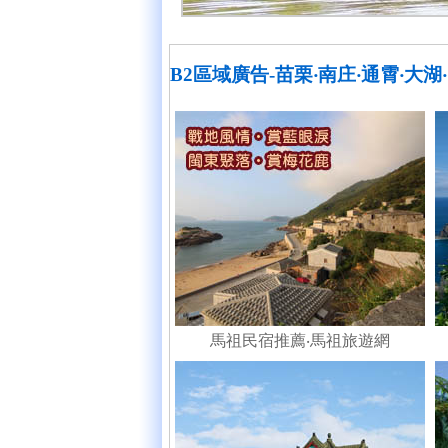
B2區域廣告-苗栗‧南庄‧通霄‧大湖
馬祖民宿推薦
‧
馬祖旅遊網