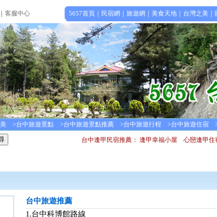
｜
客服中心
5657首頁
｜
民宿網
｜
旅遊網
｜
美食天地
｜
台灣之美
｜
美
>
台中旅遊景點
>
台中旅遊景點推薦
>
台中旅遊行程
>
台中旅遊住宿
台中逢甲民宿推薦：
逢甲幸福小屋
心戀逢甲住
台中旅遊推薦
1.台中科博館路線