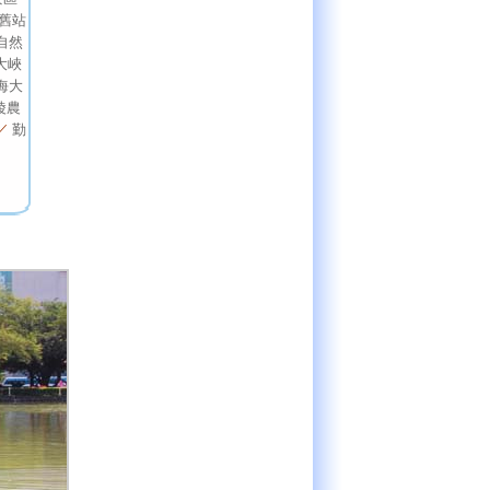
舊站
自然
大峽
海大
陵農
／
勤