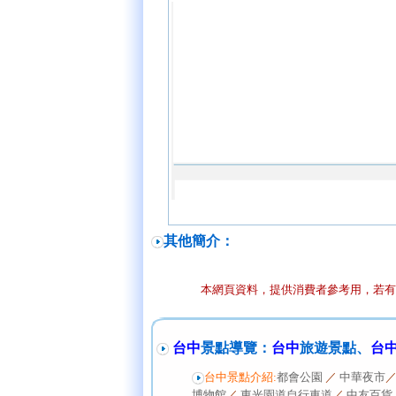
其他簡介：
本網頁資料，提供消費者參考用，若有
台中
景點導覽：
台中
旅遊景點、
台
台中景點介紹:
都會公園
／
中華夜市
博物館
／
東光園道自行車道
／
中友百貨