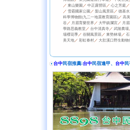
／
東山樂園
／
中正露營區
／
心之芳庭
／
雪霸國家公園
／
梨山風景區
／
德基水
科學博物館(九二一地震教育園區)
／
高
谷
／
月眉育樂世界
／
大甲鎮瀾宮
／
月眉
學路思義教堂
／
台中清真寺
／
武陵農場
場櫻花季
／
谷關風景區
／
東勢林場
／
石
美天地
／
彩虹眷村
／
大肚溪口野生動物
台中
民宿推薦:
台中
民宿逢甲、
台中
民宿