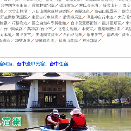
／
台中國立美術館
／
霧峰林家宅園
／
磺溪書院
／
林氏貞孝坊
／
筱雲山莊
／
泰安
庫
／
大雪山林場
／
八仙山國家森林遊樂區
／
谷關溫泉
／
鐵砧山風景區
／
國立
美野生動物保護區
／
東豐自行車綠廊
／
后豐鐵馬道
／
潭雅神自行車道
／
大安溪
糖廠
／
梧棲漁港
／
國立自然科學博物館
／
台中兒童藝術館
／
龍井福順宮
／
東
／
台中樂成宮
／
萬和宮 (台中市)
／
北屯文昌廟
／
水安宮
／
豐樂雕塑公園
／
武
岡水壩
／
逢甲夜市
／
美術園道商圈
／
自由路商圈
／
廟東夜市
／
霧峰樹仁商圈
保護區
／
20號倉庫
／
經國綠園道
／
福壽山農場
／
裡冷部落
／
villa、
台中
逢甲民宿、
台中
住宿