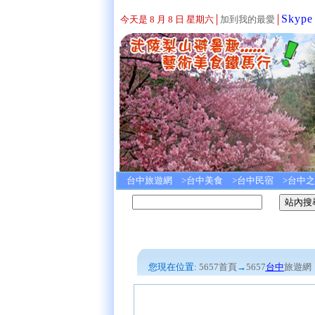
Skype
今天是 8 月 8 日 星期六
│
加到我的最愛
│
台中旅遊網
>
台中美食
>
台中民宿
>
台中之
您現在位置:
5657首頁
→
5657
台中
旅遊網