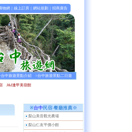
購物網
｜
線上訂房
｜
網站規劃
｜
招商廣告
>
台中旅遊景點介紹
>
台中旅遊景點二日遊
宿
J&I逢甲美宿館
※
台中
民宿‧餐廳推薦※
梨山美音觀光農場
梨山仁友平價小館